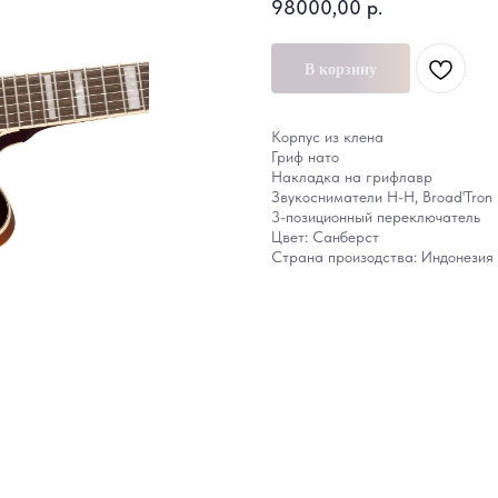
98000,00
р.
В корзину
Корпус из клена
Гриф нато
Накладка на грифлавр
Звукосниматели H-H, Broad'Tron
3-позиционный переключатель
Цвет: Санберст
Страна произодства: Индонезия