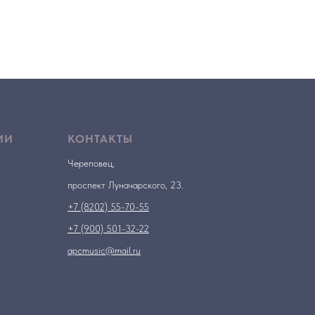
ИИ
КОНТАКТЫ
Череповец,
проспект Луначарского, 23.
+7 (8202) 55-70-55
+7 (900) 501-32-22
apcmusic@mail.ru