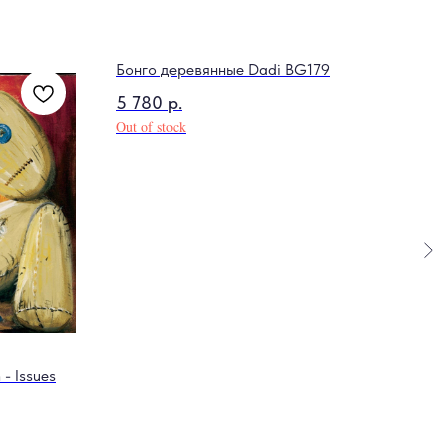
Бонго деревянные Dadi BG179
5 780
р.
Out of stock
- Issues
Циф
Soun
88 