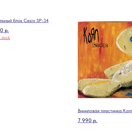
льный блок Casio SP-34
30
р.
 stock
Виниловая пластинка Korn 
7 990
р.