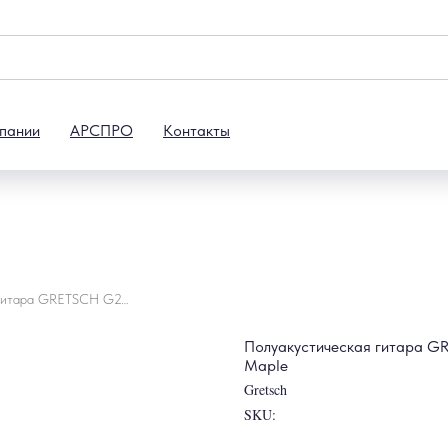
пании
АРСПРО
Контакты
Полуакустическая гитара GRETSCH G2655 Streamliner Center Jr. DC Forge Glow Maple
Полуакустическая гитара GR
Maple
Gretsch
SKU: