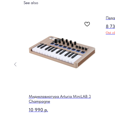
See also
e
Педа
8 7
Out of
Мидиклавиатура Arturia MiniLAB 3
Champagne
10 990
р.