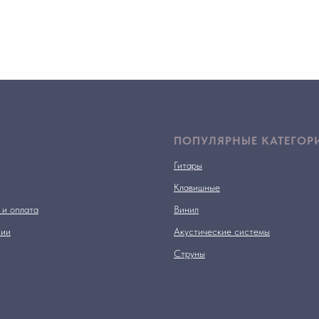
ПОПУЛЯРНЫЕ КАТЕГОР
Гитары
Клавишные
 и оплата
Винил
нии
Акустические системы
Струны