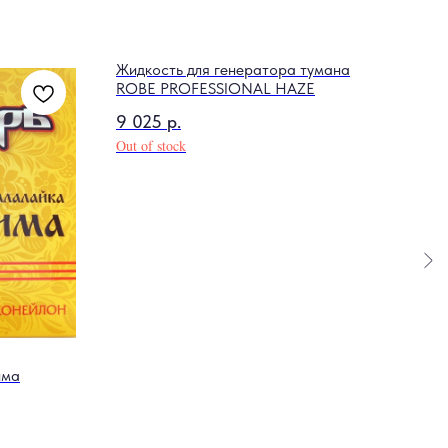
Жидкость для генератора тумана
ROBE PROFESSIONAL HAZE
9 025
р.
Out of stock
има
Глюк
3 9
Out o