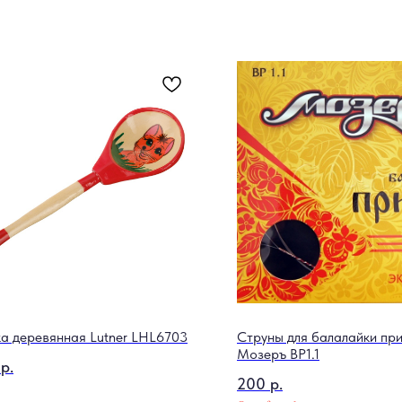
а деревянная Lutner LHL6703
Струны для балалайки пр
Мозеръ BP1.1
р.
200
р.