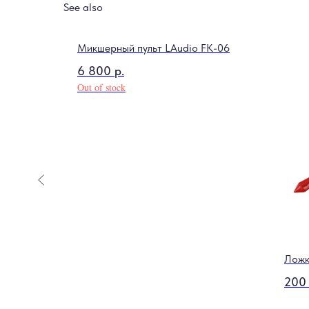
See also
и Dunlop
Микшерный пульт LAudio FK-06
6 800
р.
Out of stock
Ложк
200