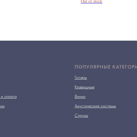
Out of stock
ПОПУЛЯРНЫЕ КАТЕГОР
Гитары
Клавишные
 и оплата
Винил
нии
Акустические системы
Струны