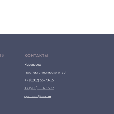
ИИ
КОНТАКТЫ
Череповец,
проспект Луначарского, 23.
+7 (8202) 55-70-55
+7 (900) 501-32-22
apcmusic@mail.ru