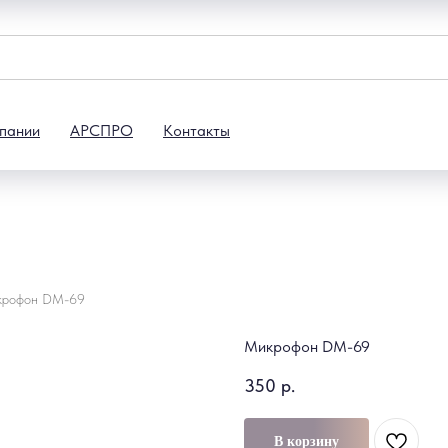
пании
АРСПРО
Контакты
крофон DM-69
Микрофон DM-69
350
р.
В корзину