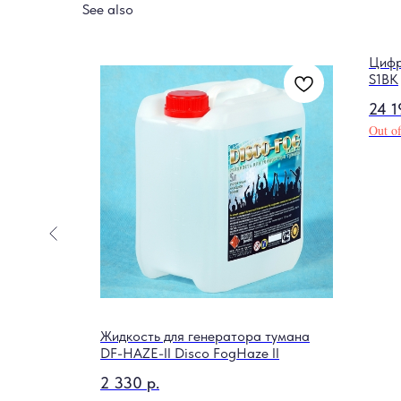
See also
Цифр
S1BK
24 1
Out of
Lutner
Жидкость для генератора тумана
DF-HAZE-II Disco FogHaze II
2 330
р.