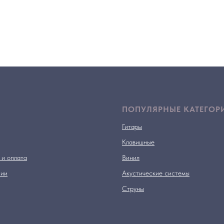
ПОПУЛЯРНЫЕ КАТЕГОР
Гитары
Клавишные
 и оплата
Винил
нии
Акустические системы
Струны