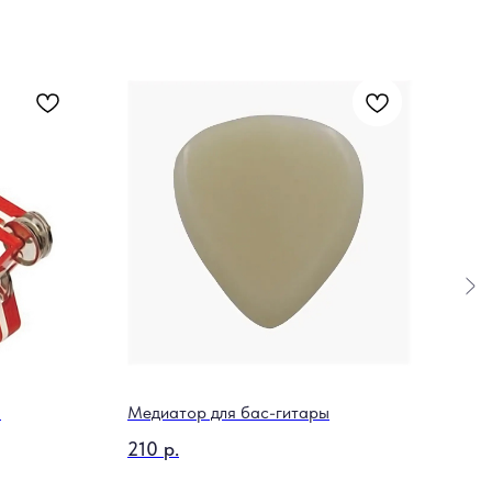
E
Медиатор для бас-гитары
Акус
BKS
210
р.
14 