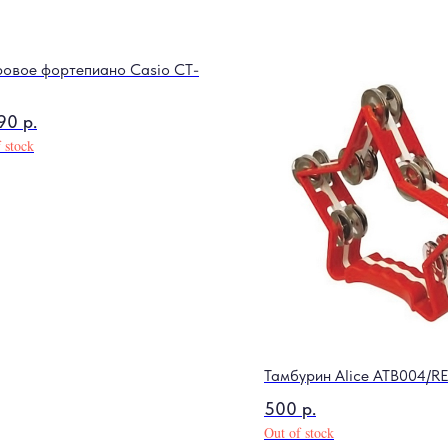
овое фортепиано Casio CT-
90
р.
 stock
Тамбурин Alice ATB004/R
500
р.
Out of stock