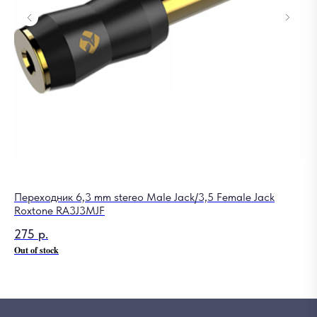
Переходник 6,3 mm stereo Male Jack/3,5 Female Jack
Гу
Roxtone RA3J3MJF
5
275
р.
Out of stock