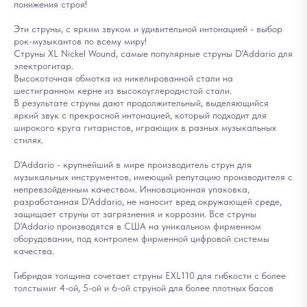
понижения строя!
Эти струны, с ярким звуком и удивительной интонацией - выбор
рок-музыкантов по всему миру!
Струны XL Nickel Wound, самые популярные струны D'Addario для
электрогитар.
Высокоточная обмотка из никелированной стали на
шестигранном керне из высокоуглеродистой стали.
В результате струны дают продолжительный, выделяющийся
яркий звук с прекрасной интонацией, который подходит для
широкого круга гитаристов, играющих в разных музыкальных
стилях.
D'Addario - крупнейший в мире производитель струн для
музыкальных инструментов, имеющий репутацию производителя с
непревзойденным качеством. Инновационная упаковка,
разработанная D'Addario, не наносит вред окружающей среде,
защищает струны от загрязнения и коррозии. Все струны
D'Addario производятся в США на уникальном фирменном
оборудовании, под контролем фирменной цифровой системы
качества.
Гибридая толщина сочетает струны EXL110 для гибкости с более
толстымиr 4-ой, 5-ой и 6-ой струной для более плотных басов