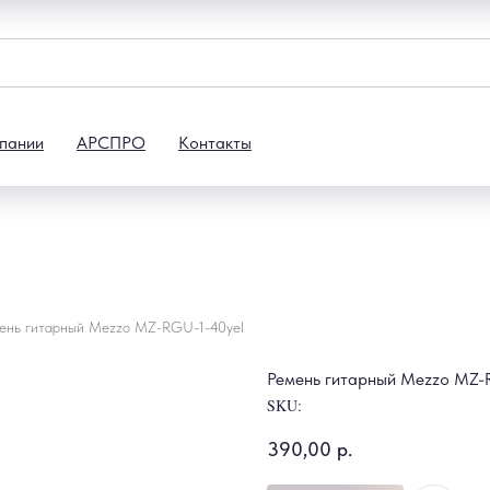
пании
АРСПРО
Контакты
ень гитарный Mezzo MZ-RGU-1-40yel
Ремень гитарный Mezzo MZ-
SKU:
390,00
р.