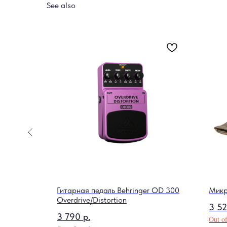
See also
Гитарная педаль Behringer OD 300
Микр
Overdrive/Distortion
3 5
3 790
р.
Out of