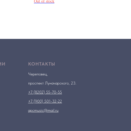
Out of stock
ИИ
КОНТАКТЫ
Череповец,
проспект Луначарского, 23.
+7 (8202) 55-70-55
+7 (900) 501-32-22
apcmusic@mail.ru