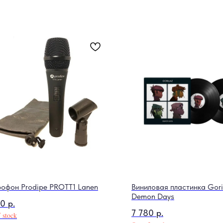
офон Prodipe PROTT1 Lanen
Виниловая пластинка Goril
Demon Days
20
р.
7 780
р.
 stock