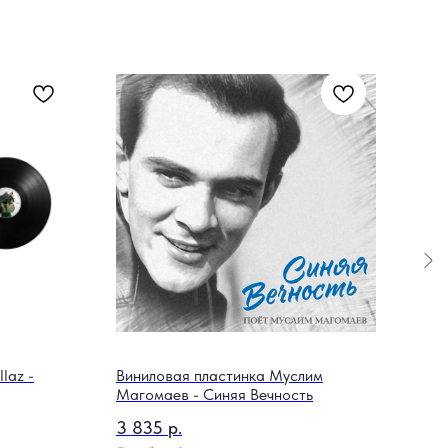
laz -
Виниловая пластинка Муслим
Седл
Магомаев - Синяя Вечность
290
3 835
р.