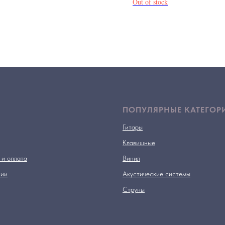
Out of stock
ПОПУЛЯРНЫЕ КАТЕГОР
Гитары
Клавишные
 и оплата
Винил
нии
Акустические системы
Струны