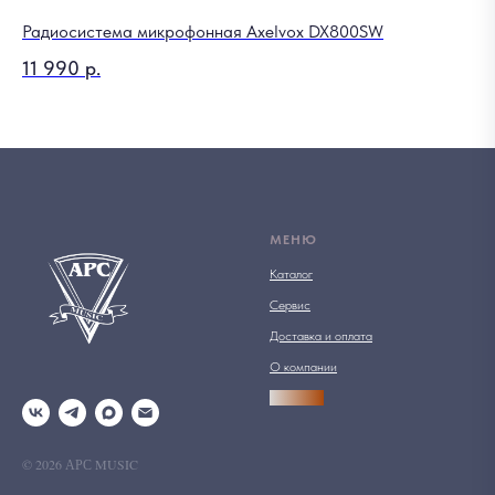
Радиосистема микрофонная Axelvox DX800SW
11 990
р.
МЕНЮ
Каталог
Сервис
Доставка и оплата
О компании
АРСПРО
© 2026 АРС MUSIC