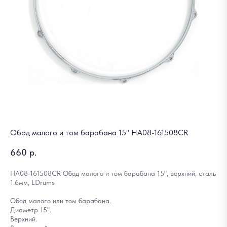
Обод малого и том барабана 15" HA08-161508CR
660
р.
HA08-161508CR Обод малого и том барабана 15", верхний, сталь
1.6мм, LDrums
Обод малого или том барабана.
Диаметр 15".
Верхний.