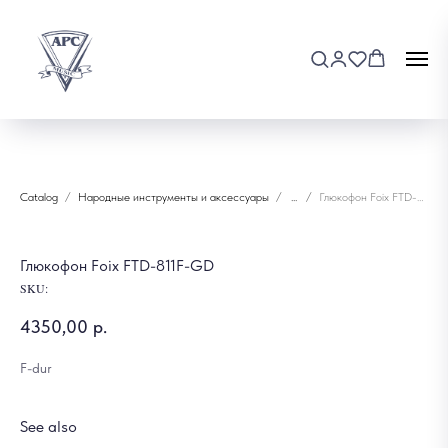
Catalog
Народные инструменты и аксессуары
...
Глюкофон Foix FTD-811F-GD
Глюкофон Foix FTD-811F-GD
SKU:
4350,00
р.
F-dur
See also