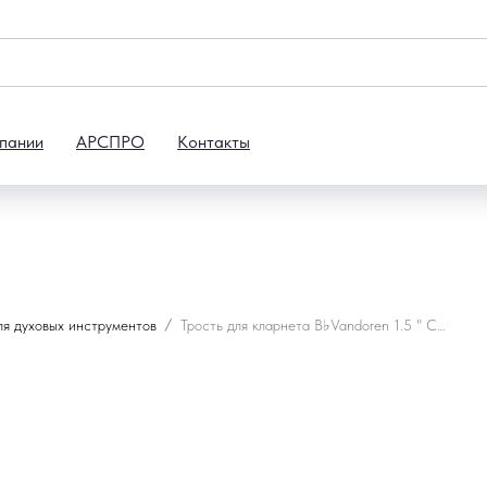
пании
АРСПРО
Контакты
ля духовых инструментов
Трость для кларнета B♭Vandoren 1.5 " CR1015