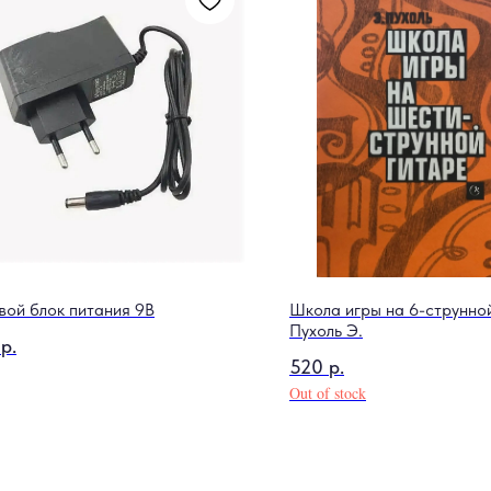
вой блок питания 9В
Школа игры на 6-струнно
Пухоль Э.
р.
520
р.
Out of stock