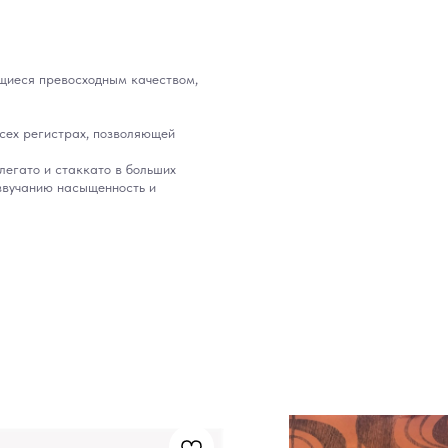
щиеся превосходным качеством,
всех регистрах, позволяющей
легато и стаккато в больших
звучанию насыщенность и