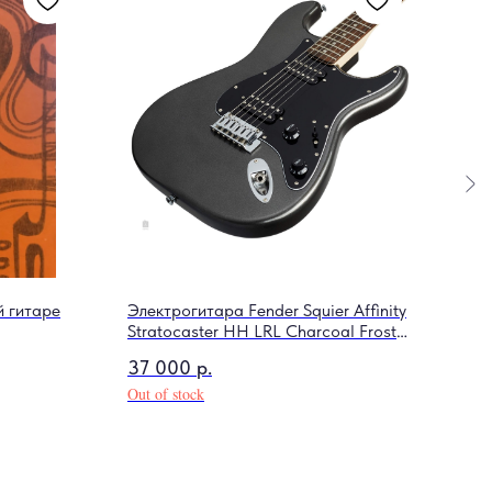
й гитаре
Электрогитара Fender Squier Affinity
Вини
Stratocaster HH LRL Charcoal Frost
Abac
Metallic
37 000
р.
4 3
Out of stock