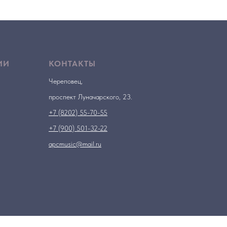
ИИ
КОНТАКТЫ
Череповец,
проспект Луначарского, 23.
+7 (8202) 55-70-55
+7 (900) 501-32-22
apcmusic@mail.ru