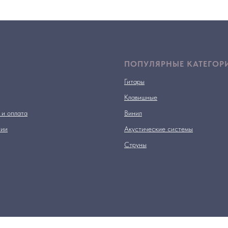
ПОПУЛЯРНЫЕ КАТЕГОР
Гитары
Клавишные
 и оплата
Винил
нии
Акустические системы
Струны