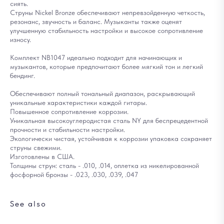
сиять.
Струны Nickel Bronze обеспечивают непревзойденную четкость,
резонанс, звучность и баланс. Музыканты также оценят
улучшенную стабильность настройки и высокое сопротивление
износу.
Комплект NB1047 идеально подходит для начинающих и
музыкантов, которые предпочитают более мягкий тон и легкий
бендинг.
Обеспечивают полный тональный диапазон, раскрывающий
уникальные характеристики каждой гитары.
Повышенное сопротивление коррозии.
Уникальная высокоуглеродистая сталь NY для беспрецедентной
прочности и стабильности настройки.
Экологически чистая, устойчивая к коррозии упаковка сохраняет
струны свежими.
Изготовлены в США.
Толщины струн: сталь - .010, .014, оплетка из никелированной
фосфорной бронзы - .023, .030, .039, .047
See also