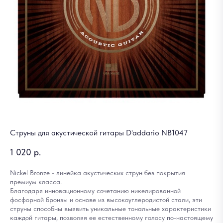
Струны для акустической гитары D'addario NB1047
1 020
р.
Nickel Bronze - линейка акустических струн без покрытия
премиум класса.
Благодаря инновационному сочетанию никелированной
фосфорной бронзы и основе из высокоуглеродистой стали, эти
струны способны выявить уникальные тональные характеристики
каждой гитары, позволяя ее естественному голосу по-настоящему