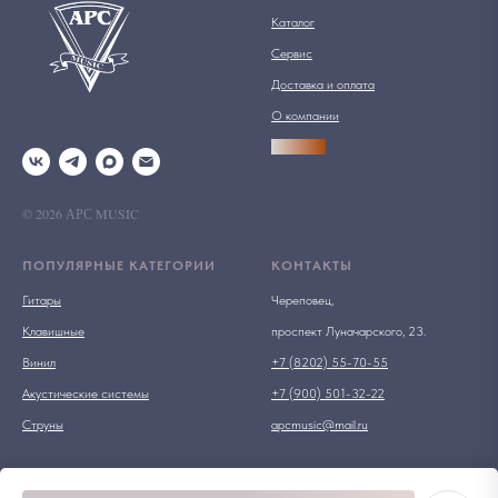
Каталог
Сервис
Доставка и оплата
О компании
АРСПРО
© 2026 АРС MUSIC
ПОПУЛЯРНЫЕ КАТЕГОРИИ
КОНТАКТЫ
Гитары
Череповец,
Клавишные
проспект Луначарского, 23.
Винил
+7 (8202) 55-70-55
Акустические системы
+7 (900) 501-32-22
Струны
apcmusic@mail.ru