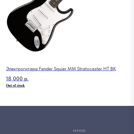
Электрогитара Fender Squier MM Stratocaster HT BK
Ме
18 000
р.
6
Out of stock
МЕНЮ