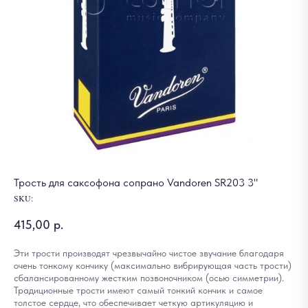
Трость для саксофона сопрано Vandoren SR203 3"
SKU:
415,00
р.
Эти трости производят чрезвычайно чистое звучание благодаря
очень тонкому кончику (максимально вибрирующая часть трости)
сбалансированному жестким позвоночником (осью симметрии).
Традиционные трости имеют самый тонкий кончик и самое
толстое сердце, что обеспечивает четкую артикуляцию и