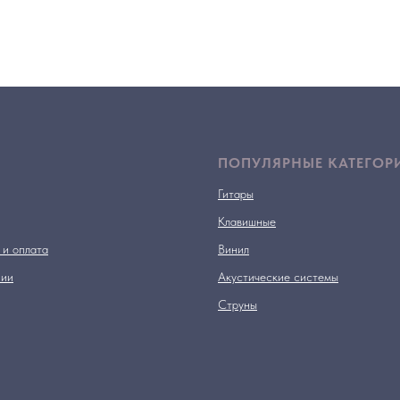
ПОПУЛЯРНЫЕ КАТЕГОР
Гитары
Клавишные
 и оплата
Винил
нии
Акустические системы
Струны