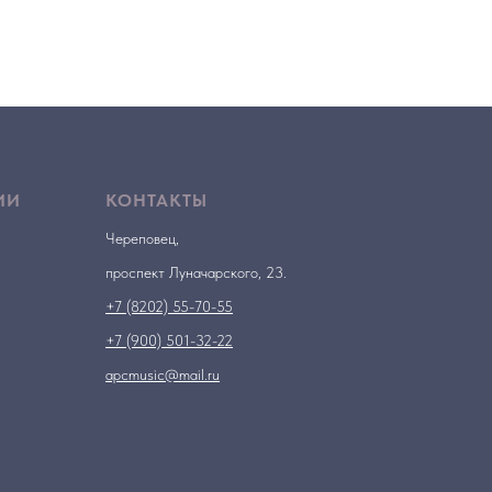
ИИ
КОНТАКТЫ
Череповец,
проспект Луначарского, 23.
+7 (8202) 55-70-55
+7 (900) 501-32-22
apcmusic@mail.ru