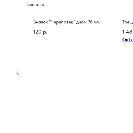
See also
Значок "Череповец" диам 76 мм
Трещ
120
р.
1 48
Out o