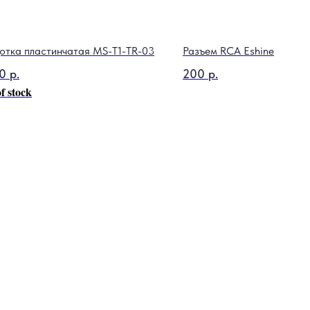
отка пластинчатая MS-T1-TR-03
Разъем RCA Eshine
0
р.
200
р.
f stock