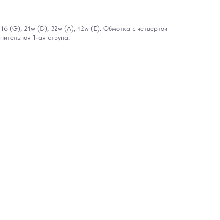
, 16 (G), 24w (D), 32w (A), 42w (E). Обмотка с четвертой
нительная 1-ая струна.