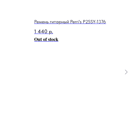
Ремень гитарный Perri's P25SY-1376
1 440
р.
Out of stock
Поте
110