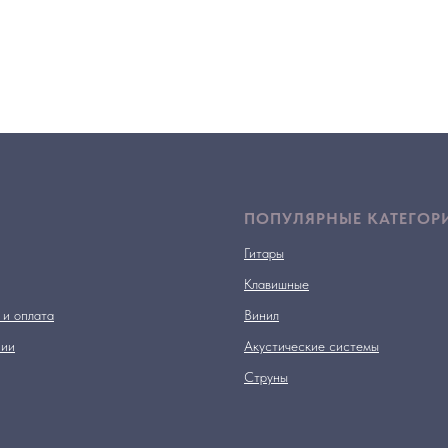
ПОПУЛЯРНЫЕ КАТЕГОР
Гитары
Клавишные
 и оплата
Винил
нии
Акустические системы
Струны