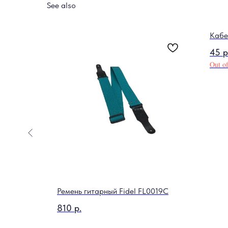
See also
r 1202
Кабе
45
р
Out of
Ремень гитарный Fidel FL0019C
810
р.