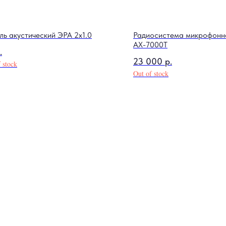
ль акустический ЭРА 2x1.0
Радиосистема микрофонна
AX-7000T
.
23 000
р.
 stock
Out of stock