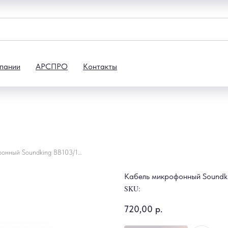
пании
АРСПРО
Контакты
Кабель микрофонный Soundking BB103/1m, XLR-XLR
Кабель микрофонный Soundki
SKU:
720,00
р.