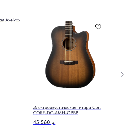
я Axelvox
Электроакустическая гитара Cort
Мост
CORE-DC-AMH-OPBB
051
45 560
р.
1 7