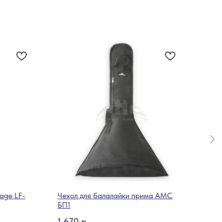
age LF-
Чехол для балалайки прима АМС
Плас
БП1
Empe
1 670
р.
3 2