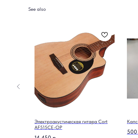
See also
Электроакустическая гитара Cort
Капс
AF515CЕ-OP
500
14 450
р.