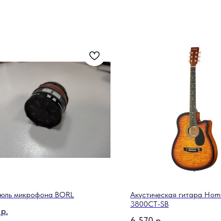
юль микрофона BORL
Акустическая гитара Hom
3800CT-SB
р.
6 570
р.