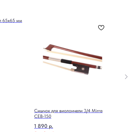
л 65х65 мм
Смычок для виолончели 3/4 Mirra
Укул
CEB-150
Colo
1 890
р.
4 6