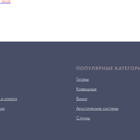
 stock
ПОПУЛЯРНЫЕ КАТЕГОР
Гитары
Клавишные
 и оплата
Винил
нии
Акустические системы
Струны