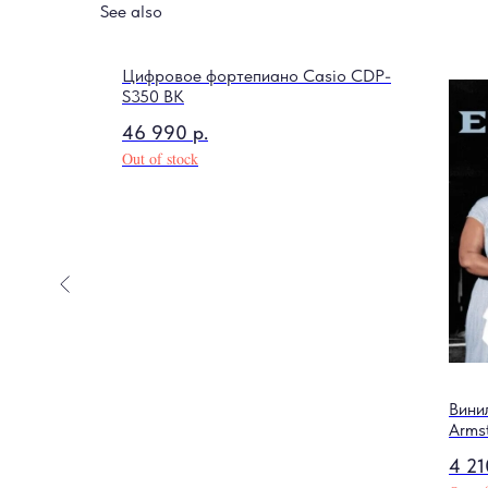
See also
Цифровое фортепиано Casio CDP-
S350 BK
46 990
р.
Out of stock
ya F673-
Вини
Armst
Recor
4 21