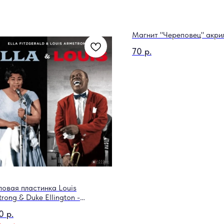
Магнит "Череповец" акри
70
р.
ловая пластинка Louis
rong & Duke Ellington -
ding Together For The First Time
0
р.