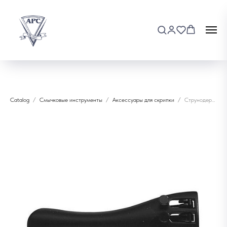
Catalog
Смычковые инструменты
Аксессуары для скрипки
Струнодержатель для скрипки 2/4 WBO VTO1E