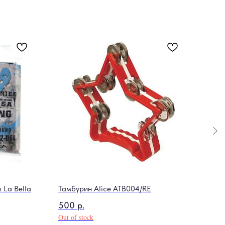
 La Bella
Тамбурин Alice ATB004/RE
Стра
BXS
500
р.
150
Out of stock