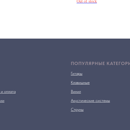
Out of stock
ПОПУЛЯРНЫЕ КАТЕГОР
Гитары
Клавишные
 и оплата
Винил
нии
Акустические системы
Струны