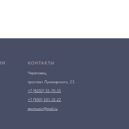
ИИ
КОНТАКТЫ
Череповец,
проспект Луначарского, 23.
+7 (8202) 55-70-55
+7 (900) 501-32-22
apcmusic@mail.ru