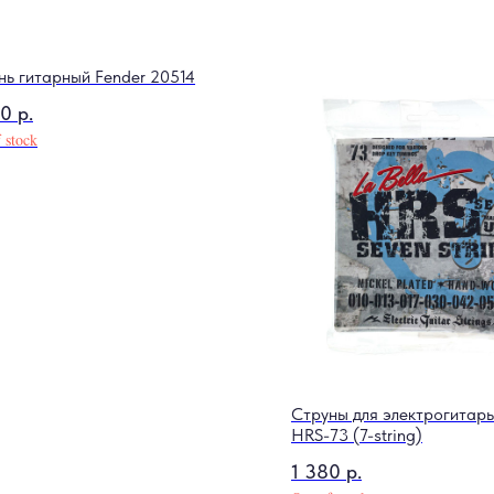
нь гитарный Fender 20514
00
р.
 stock
Струны для электрогитары
HRS-73 (7-string)
1 380
р.