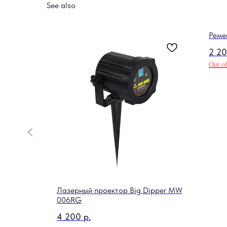
See also
Реме
2 2
Out of
K-Grafite
Лазерный проектор Big Dipper MW
006RG
4 200
р.