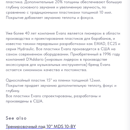
пластика. Дополнительные 20% толщины обеспечивают большую
глубину основного звучания и увеличенную звучность, по
сравнению с традиционными пластиками толщиной 10 мил.
Покрытие добавляет звучанию теплоты и фокуса.
Уже более 40 лет компания Evans является пионером в области
производства и проектирования пластиков для барабанов, и
известно такими передовыми разработками как EMAD, EC2S и
серия Hydraulic. Все пластики Evans производятся в США на
самом современном оборудовании. Приобретенный в 1996 году
компанией D’Addario (мировым лидером в производстве
аксессуаров для музыкальных инструментов) бренд Evans
остается синонимом качества и постоянства.
Однослойный пластик 15" из пленки толщиной 12мил.
Покрытие придает звучанию дополнительную теплоту, фокус и
глубину.
Все пластики Evans спроектированы, разработаны и
произведены в США.
See also
Тренировочный пэд 10" MDS 10-BY
Че