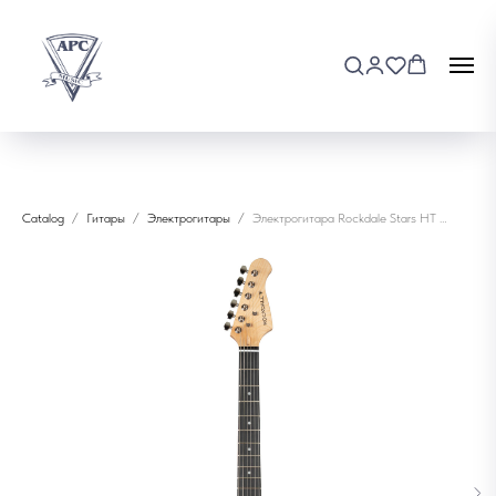
Catalog
Гитары
Электрогитары
Электрогитара Rockdale Stars HT HSS Black