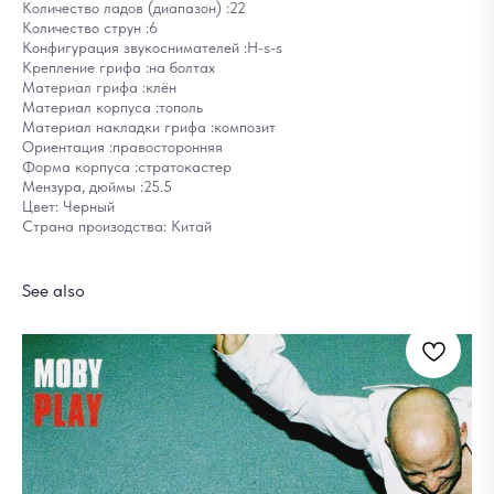
Количество ладов (диапазон) :22
Количество струн :6
Конфигурация звукоснимателей :H-s-s
Крепление грифа :на болтах
Материал грифа :клён
Материал корпуса :тополь
Материал накладки грифа :композит
Ориентация :правосторонняя
Форма корпуса :стратокастер
Мензура, дюймы :25.5
Цвет: Черный
Страна произодства: Китай
See also
Те
6