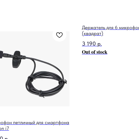
Держатель для 6 микрофо
(квадрат)
3 190
р.
Out of stock
офон петличный для смартфона
on i7
70
р.