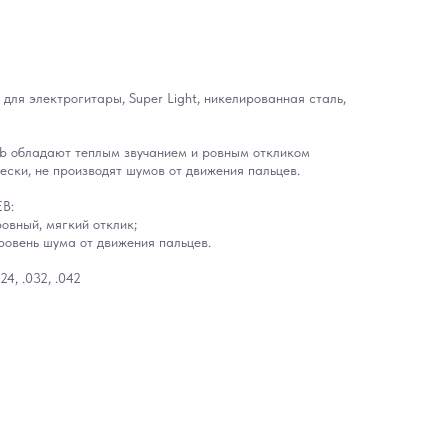
ля электрогитары, Super Light, никелированная сталь,
web обладают теплым звучанием и ровным откликом
ески, не производят шумов от движения пальцев.
B:
овный, мягкий отклик;
уровень шума от движения пальцев.
24, .032, .042