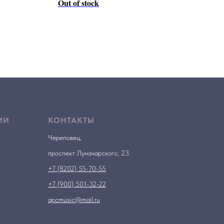
Out of stock
ИИ
КОНТАКТЫ
Череповец,
проспект Луначарского, 23.
+7 (8202) 55-70-55
+7 (900) 501-32-22
apcmusic@mail.ru