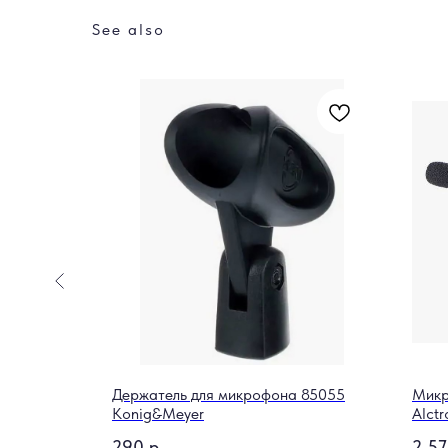
See also
гитары
Держатель для микрофона 85055
Микр
Konig&Meyer
Alctr
290
р.
2 5