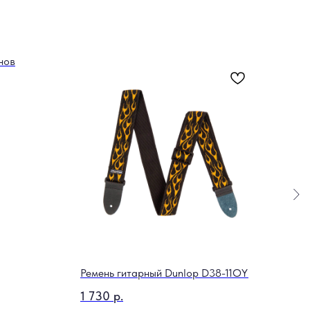
нов
Коло
270
Out 
Ремень гитарный Dunlop D38-11OY
1 730
р.