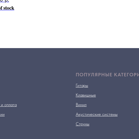
f stock
ПОПУЛЯРНЫЕ КАТЕГОР
Гитары
Клавишные
 и оплата
Винил
нии
Акустические системы
Струны