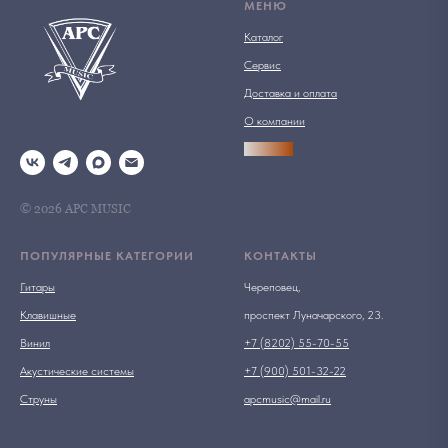
МЕНЮ
Каталог
Сервис
Доставка и оплата
О компании
АРСПРО
© 2026 АРС MUSIC
ПОПУЛЯРНЫЕ КАТЕГОРИИ
КОНТАКТЫ
Гитары
Череповец,
Клавишные
проспект Луначарского, 23.
Винил
+7 (8202) 55-70-55
Акустические системы
+7 (900) 501-32-22
Струны
apcmusic@mail.ru