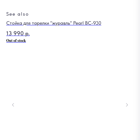
See also
Стойка для тарелки "журавль" Pearl BC-930
Ба
13 990
р.
97
Out of stock
Out