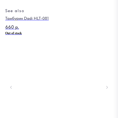
See also
Тамбурин Dadi HLT-081
Ст
660
р.
1 
Out of stock
Out