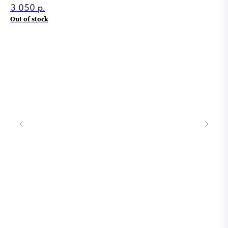
3 050
р.
34
Out of stock
Out