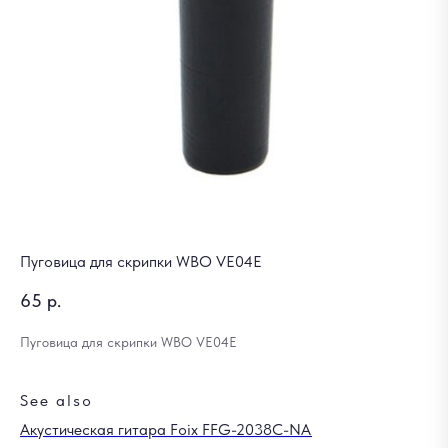
Пуговица для скрипки WBO VE04E
65
р.
Пуговица для скрипки WBO VE04E
See also
Акустическая гитара Foix FFG-2038C-NA
Эл