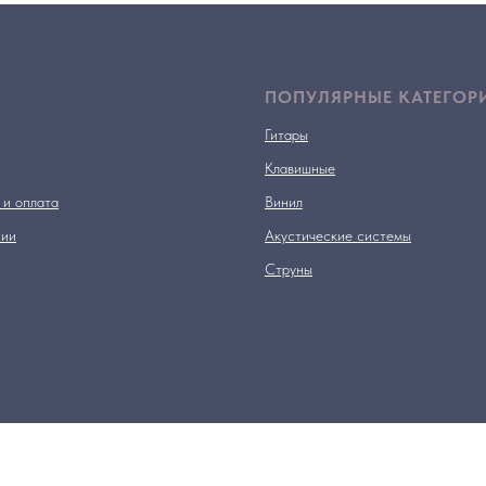
ПОПУЛЯРНЫЕ КАТЕГОР
Гитары
Клавишные
 и оплата
Винил
нии
Акустические системы
Струны