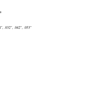
а
, .032”, .042”, .053”