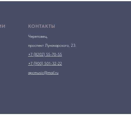
ИИ
КОНТАКТЫ
Череповец,
проспект Луначарского, 23.
+7 (8202) 55-70-55
+7 (900) 501-32-22
apcmusic@mail.ru