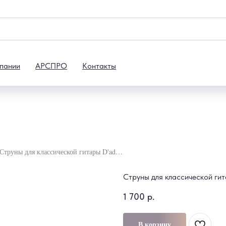
пании
АРСПРО
Контакты
Струны для классической гитары D'addario XTC46
Струны для классической ги
1 700
р.
В корзину