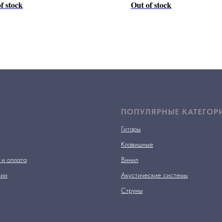
f stock
Out of stock
ПОПУЛЯРНЫЕ КАТЕГОР
Гитары
Клавишные
 и оплата
Винил
нии
Акустические системы
Струны