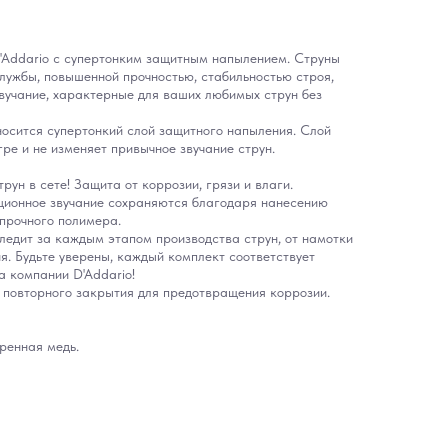
'Addario с супертонким защитным напылением. Струны
лужбы, повышенной прочностью, стабильностью строя,
вучание, характерные для ваших любимых струн без
осится супертонкий слой защитного напыления. Слой
ре и не изменяет привычное звучание струн.
рун в сете! Защита от коррозии, грязи и влаги.
ционное звучание сохраняются благодаря нанесению
 прочного полимера.
ледит за каждым этапом производства струн, от намотки
я. Будьте уверены, каждый комплект соответствует
 компании D'Addario!
 повторного закрытия для предотвращения коррозии.
ренная медь.