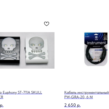
р Euphony ST-711A SKULL
Кабель инструментальный
ER
PW-GRA-20, 6 М
р.
2 650
р.