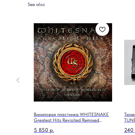
See also
-15
Виниловая пластинка WHITESNAKE
Тюне
Grealest Hits Revisited Remixed
TUN
&Remastered
5 850
р.
240