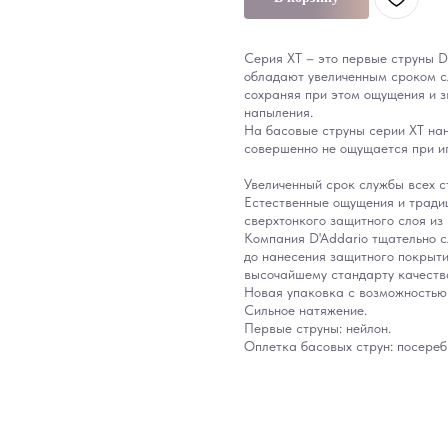
Серия XT – это первые струны D
обладают увеличенным сроком с
сохраняя при этом ощущения и з
напыления.
На басовые струны серии XT нан
совершенно не ощущается при иг
Увеличенный срок службы всех ст
Естественные ощущения и тради
сверхтонкого защитного слоя из
Компания D'Addario тщательно с
до нанесения защитного покрыти
высочайшему стандарту качества
Новая упаковка с возможностью
Сильное натяжение.
Первые струны: нейлон.
Оплетка басовых струн: посереб