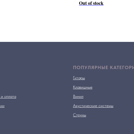
Out of stock
ПОПУЛЯРНЫЕ КАТЕГОР
Гитары
Клавишные
 и оплата
Винил
нии
Акустические системы
Струны