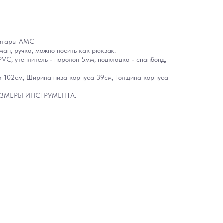
гитары АМС
ман, ручка, можно носить как рюкзак.
PVC, утеплитель - поролон 5мм, подкладка - спанбонд,
02см, Ширина низа корпуса 39см, Толщина корпуса
ЗМЕРЫ ИНСТРУМЕНТА.