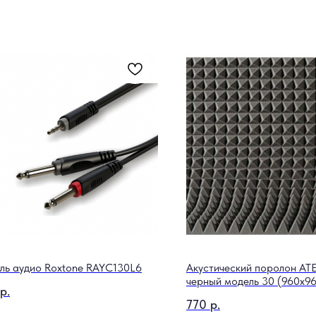
ль аудио Roxtone RAYC130L6
Акустический поролон AT
черный модель 30 (960х9
р.
770
р.