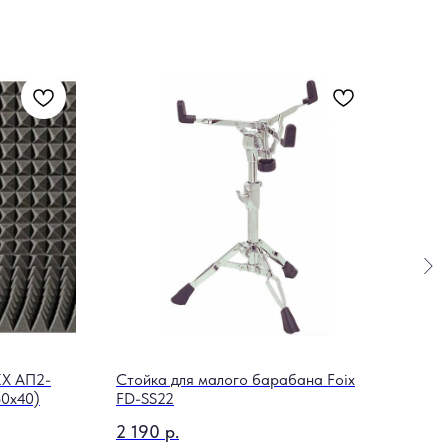
Аку
10T/
Вт
3 1
Out 
EX АП2-
Стойка для малого барабана Foix
60х40)
FD-SS22
2 190
р.