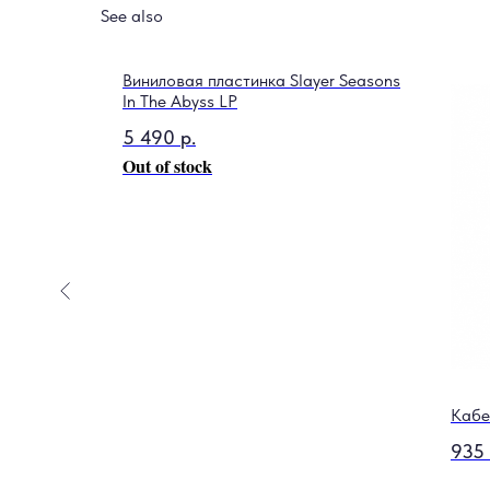
See also
Виниловая пластинка Slayer Seasons
In The Abyss LP
5 490
р.
Out of stock
tone
Кабе
935