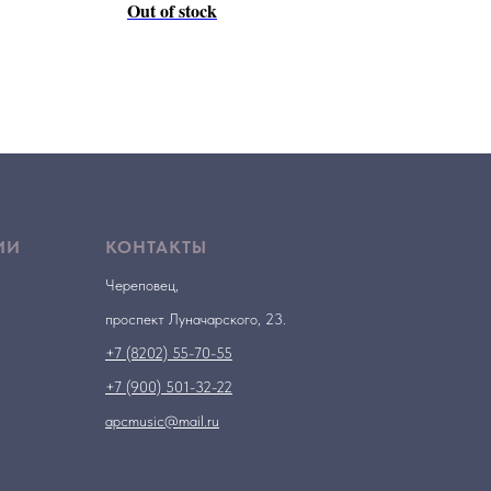
Out of stock
ИИ
КОНТАКТЫ
Череповец,
проспект Луначарского, 23.
+7 (8202) 55-70-55
+7 (900) 501-32-22
apcmusic@mail.ru