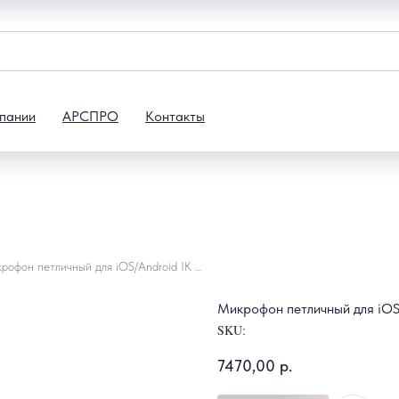
пании
АРСПРО
Контакты
Микрофон петличный для iOS/Android IK Multimedia iRig-Mic-Lav
Микрофон петличный для iOS/
SKU:
7470,00
р.