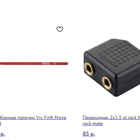
банные палочки Vic Firth Nova
Переходник 2x3.5 st.jack f
R
jack male
р.
85
р.