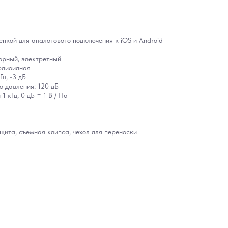
епкой для аналогового подключения к iOS и Android
орный, электретный
рдиоидная
Гц, -3 дБ
 давления: 120 дБ
1 кГц, 0 дБ = 1 В / Па
ита, съемная клипса, чехол для переноски