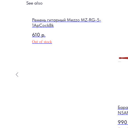
See also
Ремень гитарный Mezzo MZ-RG-5-
1ApCockBk
610
р.
Out of stock
ара KEPMA
Бара
N5A
990