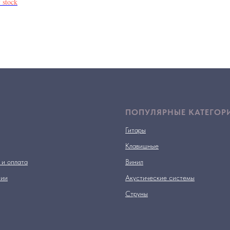
 stock
ПОПУЛЯРНЫЕ КАТЕГОР
Гитары
Клавишные
 и оплата
Винил
нии
Акустические системы
Струны