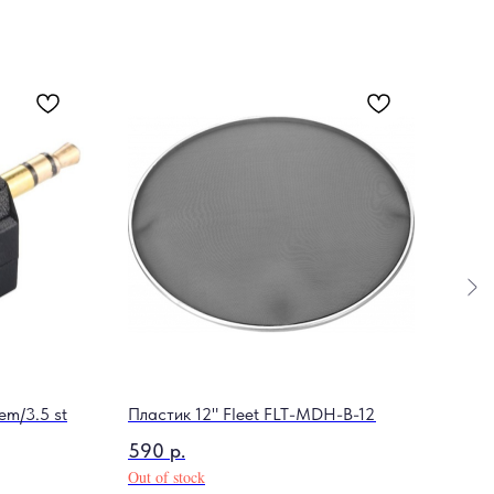
em/3.5 st
Пластик 12" Fleet FLT-MDH-B-12
Гит
Scul
590
р.
4 9
Out of stock