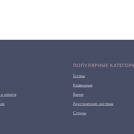
ПОПУЛЯРНЫЕ КАТЕГОР
Гитары
Клавишные
 и оплата
Винил
нии
Акустические системы
Струны