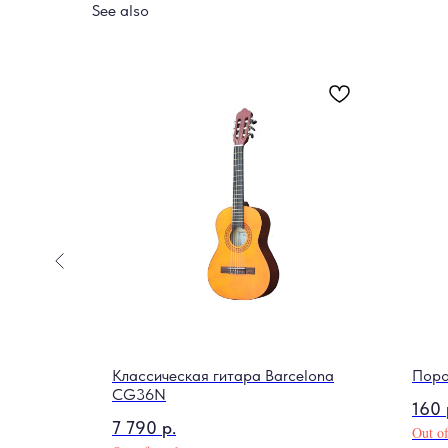
See also
SG-1-GY
Классическая гитара Barcelona
Поро
CG36N
160
7 790
р.
Out of