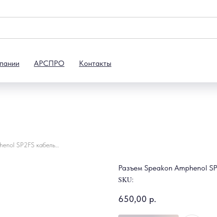
пании
АРСПРО
Контакты
Разъем Speakon Amphenol SP2FS кабельный,2-pin
Разъем Speakon Amphenol SP
SKU:
650,00
р.