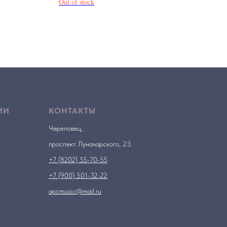
Out of stock
ИИ
КОНТАКТЫ
Череповец,
проспект Луначарского, 23.
+7 (8202) 55-70-55
+7 (900) 501-32-22
apcmusic@mail.ru