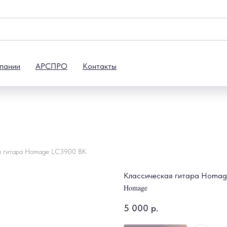
пании
АРСПРО
Контакты
я гитара Homage LC3900 BK
Классическая гитара Homa
Homage
5 000
р.