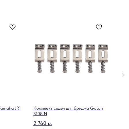
Yamaha JR1
Комплект седел для бриджа Gotoh
Чех
S108 N
3 2
2 760
р.
Out o