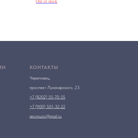
Out of stock
ИИ
КОНТАКТЫ
Череповец,
проспект Луначарского, 23.
+7 (8202) 55-70-55
+7 (900) 501-32-22
apcmusic@mail.ru