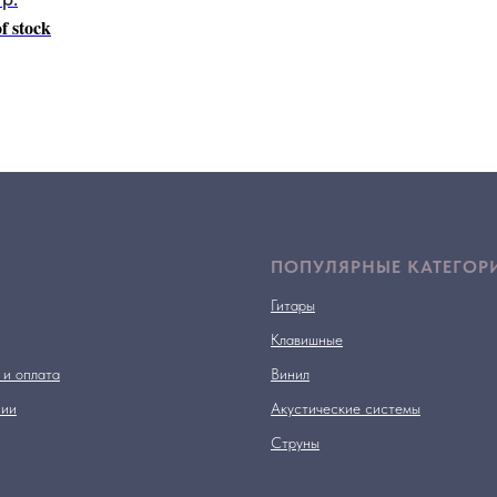
f stock
ПОПУЛЯРНЫЕ КАТЕГОР
Гитары
Клавишные
 и оплата
Винил
нии
Акустические системы
Струны