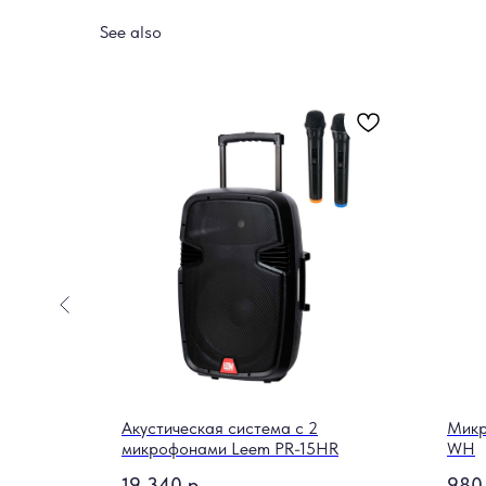
See also
гитары
Акустическая система c 2
Микр
BK
микрофонами Leem PR-15HR
WH
19 340
р.
980