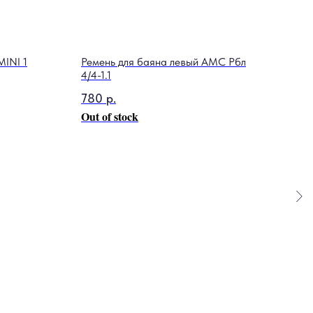
MINI 1
Ремень для баяна левый AMC Рбл
4/4-1.1
780
р.
Out of stock
Губ
Blue
1 5