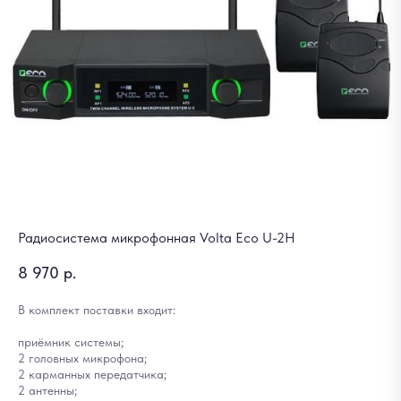
Радиосистема микрофонная Volta Eco U-2H
8 970
р.
В комплект поставки входит:
приёмник системы;
2 головных микрофона;
2 карманных передатчика;
2 антенны;