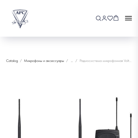
Catalog
Микрофоны и аксессуары
...
Радиосистема микрофонная Volta Eco U-2H