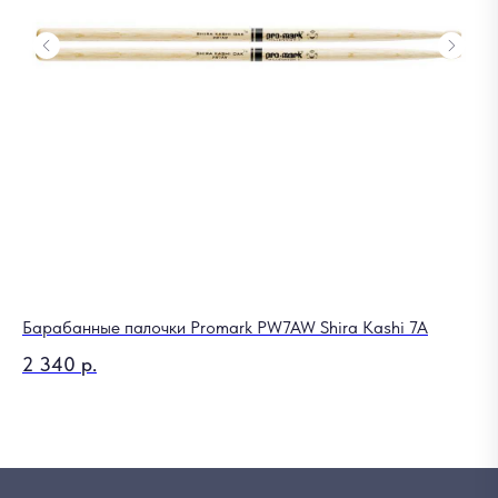
Барабанные палочки Promark PW7AW Shira Kashi 7A
Ко
2 340
р.
2 
Out