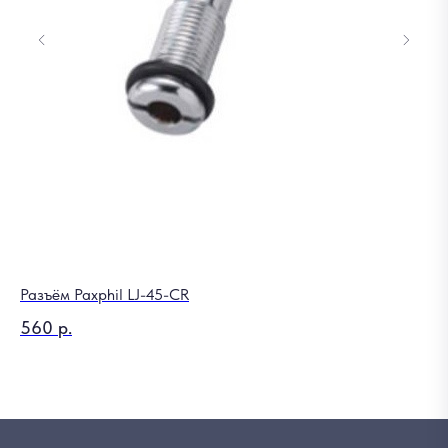
Разъём Paxphil LJ-45-CR
Ше
560
р.
3