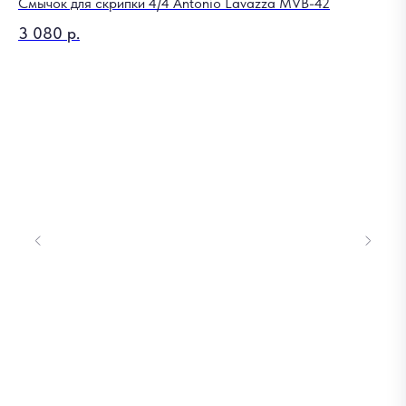
Смычок для скрипки 4/4 Antonio Lavazza MVB-42
Ми
3 080
р.
21
Out