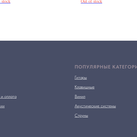
 stock
Out of stock
ПОПУЛЯРНЫЕ КАТЕГОР
Гитары
Клавишные
 и оплата
Винил
нии
Акустические системы
Струны