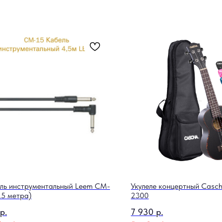
ль инструментальный Leem CM-
Укулеле концертный Casc
.5 метра)
2300
р.
7 930
р.