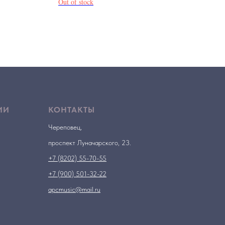
Out of stock
ИИ
КОНТАКТЫ
Череповец,
проспект Луначарского, 23.
+7 (8202) 55-70-55
+7 (900) 501-32-22
apcmusic@mail.ru