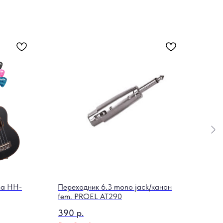
ha HH-
Переходник 6.3 mono jack/канон
Мост
fem. PROEL AT290
99
390
р.
Out o