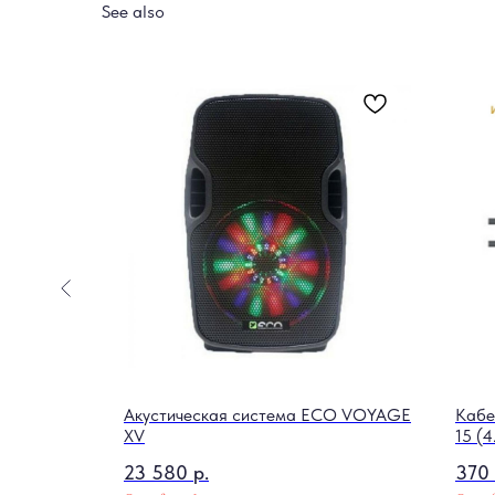
See also
а Crafter
Акустическая система ECO VOYAGE
Кабе
XV
15 (4
23 580
р.
370