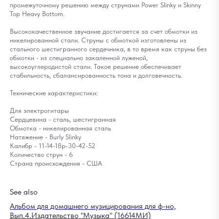
промежуточному решению между струнами Power Slinky и Skinny
Top Heavy Bottom.
Высококачественное звучание достигается за счет обмотки из
никелированной стали. Струны с обмоткой изготовлены из
стального шестигранного сердечника, в то время как струны без
обмотки - из специально закаленной луженой,
высокоуглеродистой стали. Такое решение обеспечивает
стабильность, сбалансированность тона и долговечность.
Технические характеристики:
Для электрогитары
Сердцевина - сталь, шестигранная
Обмотка - никелированная сталь
Натяжение - Burly Slinky
Калибр - 11-14-18p-30-42-52
Количество струн - 6
Страна происхождения - США
See also
Альбом для домашнего музицирования для ф-но,
Вып.4.Издательство "Музыка" (16614МИ)