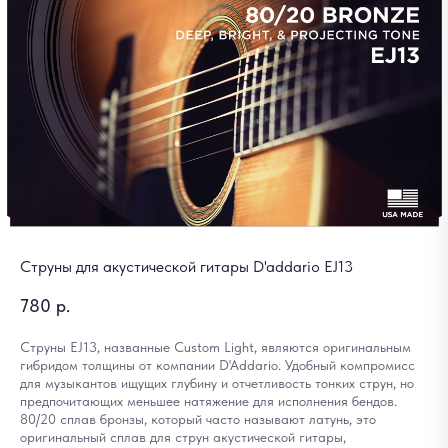
Струны для акустической гитары D'addario EJ13
780
р.
Струны EJ13, названные Custom Light, являются оригинальным
гибридом толщины от компании D'Addario. Удобный компромисс
для музыкантов ищущих глубину и отчетливость тонких струн, но
предпочитающих меньшее натяжение для исполнения бендов.
80/20 сплав бронзы, который часто называют латунь, это
оригинальный сплав для струн акустической гитары,