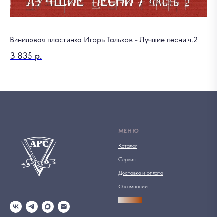
Виниловая пластинка Игорь Тальков - Лучшие песни ч.2
3 835
р.
МЕНЮ
Каталог
Сервис
Доставка и оплата
О компании
АРСПРО