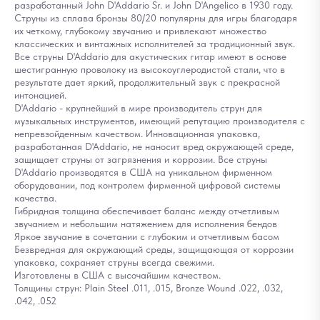
разработанный John D'Addario Sr. и John D'Angelico в 1930 году.
Струны из сплава бронзы 80/20 популярны для игры благодаря
их четкому, глубокому звучанию и привлекают множество
классических и винтажных исполнителей за традиционный звук.
Все струны D'Addario для акустических гитар имеют в основе
шестигранную проволоку из высокоуглеродистой стали, что в
результате дает яркий, продолжительный звук с прекрасной
интонацией.
D'Addario - крупнейший в мире производитель струн для
музыкальных инструментов, имеющий репутацию производителя с
непревзойденным качеством. Инновационная упаковка,
разработанная D'Addario, не наносит вред окружающей среде,
защищает струны от загрязнения и коррозии. Все струны
D'Addario производятся в США на уникальном фирменном
оборудовании, под контролем фирменной цифровой системы
качества.
Гибридная толщина обеспечивает баланс между отчетливым
звучанием и небольшим натяжением для исполнения бендов
Яркое звучание в сочетании с глубоким и отчетливым басом
Безвредная для окружающий среды, защищающая от коррозии
упаковка, сохраняет струны всегда свежими.
Изготовлены в США с высочайшим качеством.
Толщины струн: Plain Steel .011, .015, Bronze Wound .022, .032,
.042, .052