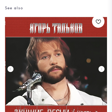
See also
Ка
8