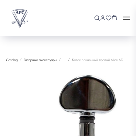
Catalog
Гитарные аксессуары
...
Колок одиночный правый Alice AD-016-R