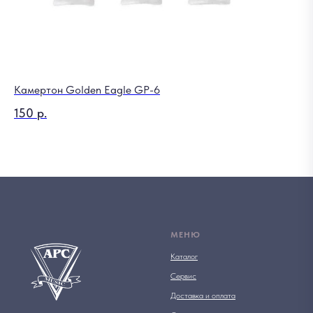
Камертон Golden Eagle GP-6
Ми
150
р.
1 
МЕНЮ
Каталог
Сервис
Доставка и оплата