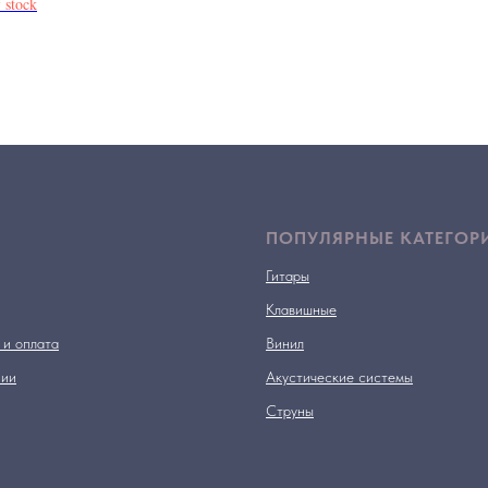
 stock
ПОПУЛЯРНЫЕ КАТЕГОР
Гитары
Клавишные
 и оплата
Винил
нии
Акустические системы
Струны