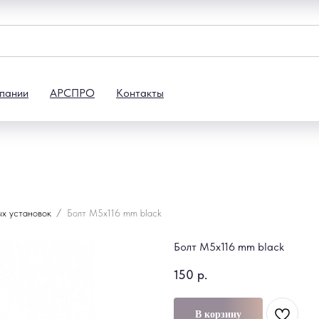
пании
АРСПРО
Контакты
ых установок
Болт M5x116 mm black
Болт M5x116 mm black
150
р.
В корзину