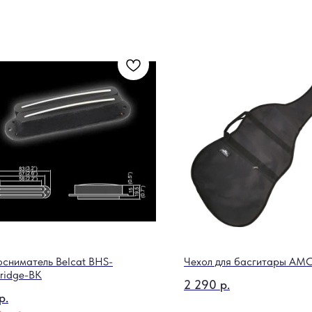
осниматель Belcat BHS-
Чехол для басгитары АМС
ridge-BK
2 290
р.
р.