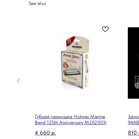
See also
итары
Губная гармошка Hohner Marine
Звук
Band 125th Anniversary M202101X
94AB
4 660
р.
810