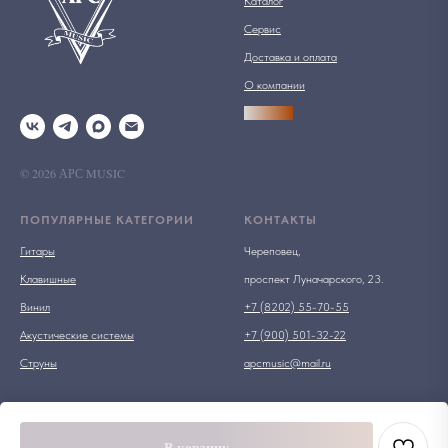
Каталог
Сервис
Доставка и оплата
О компании
АРСПРО
© 2026 АРС MUSIC
ПОПУЛЯРНЫЕ КАТЕГОРИИ
КОНТАКТЫ
Гитары
Череповец,
Клавишные
проспект Луначарского, 23.
Винил
+7 (8202) 55-70-55
Акустические системы
+7 (900) 501-32-22
Струны
apcmusic@mail.ru
В корзину