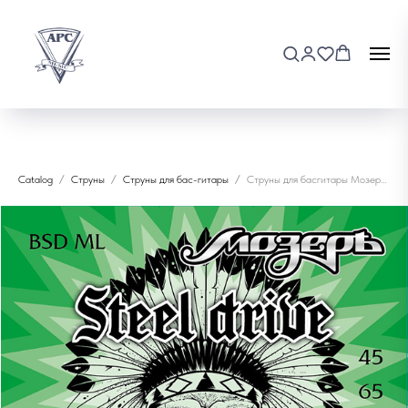
Catalog
Струны
Струны для бас-гитары
Струны для басгитары Мозеръ BSD-ML