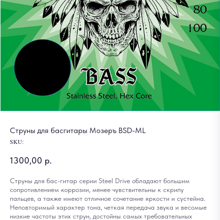
Струны для басгитары Мозеръ BSD-ML
SKU:
1300,00
р.
Струны для бас-гитар серии Steel Drive обладают большим
сопротивлением коррозии, менее чувствительны к скрипу
пальцев, а также имеют отличное сочетание яркости и сустейна.
Неповторимый характер тона, четкая передача звука и весомые
низкие частоты этих струн, достойны самых требовательных