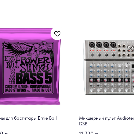
ны для басгитары Ernie Ball
Микшерный пульт Audiote
DSP
20
р.
11 720
р.