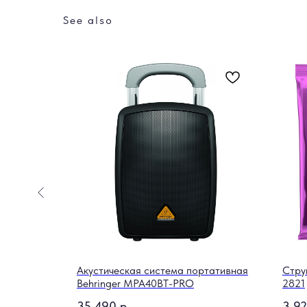
See also
EVO4
Акустическая система портативная
Стру
Behringer MPA40BT-PRO
2821
35 490
р.
3 9