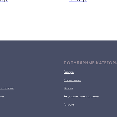
ПОПУЛЯРНЫЕ КАТЕГОР
Гитары
Клавишные
 и оплата
Винил
нии
Акустические системы
Струны