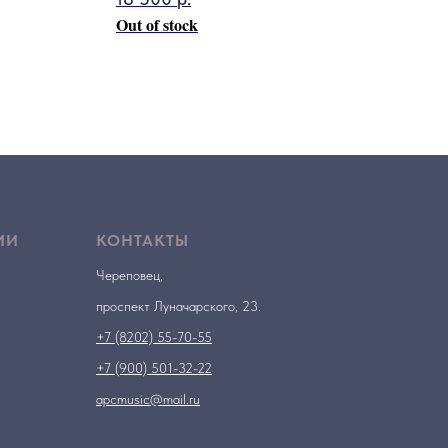
Out of stock
ИИ
КОНТАКТЫ
Череповец,
проспект Луначарского, 23.
+7 (8202) 55-70-55
+7 (900) 501-32-22
apcmusic@mail.ru