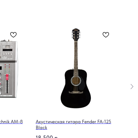
chnik AM-8
Акустическая гитара Fender FA-125
Мик
Black
blac
18 500
р.
11 