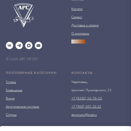
Каталог
Сервис
Доставка и оплата
О компании
АРСПРО
© 2026 АРС MUSIC
ПОПУЛЯРНЫЕ КАТЕГОРИИ
КОНТАКТЫ
Гитары
Череповец,
Клавишные
проспект Луначарского, 23.
Винил
+7 (8202) 55-70-55
Акустические системы
+7 (900) 501-32-22
Струны
apcmusic@mail.ru