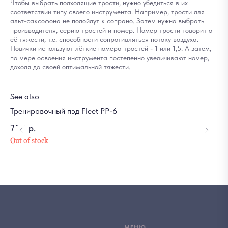
Чтобы выбрать подходящие трости, нужно убедиться в их
соответствии типу своего инструмента. Например, трости для
альт-саксофона не подойдут к сопрано. Затем нужно выбрать
производителя, серию тростей и номер. Номер трости говорит о
её тяжести, т.е. способности сопротивляться потоку воздуха.
Новички используют лёгкие номера тростей - 1 или 1,5. А затем,
по мере освоения инструмента постепенно увеличивают номер,
доходя до своей оптимальной тяжести.
See also
Тренировочный пэд Fleet PP-6
Ме
730
р.
75
Out of stock
МЕНЮ