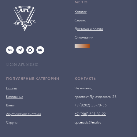
МЕНЮ
Каталог
Сервис
Доставка и оплата
О компании
АРСПРО
© 2026 АРС MUSIC
ПОПУЛЯРНЫЕ КАТЕГОРИИ
КОНТАКТЫ
Гитары
Череповец,
Клавишные
проспект Луначарского, 23.
Винил
+7 (8202) 55-70-55
Акустические системы
+7 (900) 501-32-22
Струны
apcmusic@mail.ru