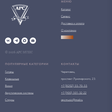
МЕНЮ
Каталог
Сервис
Доставка и оплата
О компании
АРСПРО
© 2026 АРС MUSIC
ПОПУЛЯРНЫЕ КАТЕГОРИИ
КОНТАКТЫ
Гитары
Череповец,
Клавишные
проспект Луначарского, 23.
Винил
+7 (8202) 55-70-55
Акустические системы
+7 (900) 501-32-22
Струны
apcmusic@mail.ru