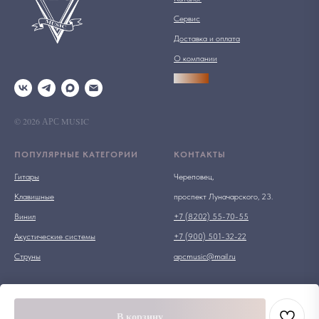
Сервис
Доставка и оплата
О компании
АРСПРО
© 2026 АРС MUSIC
ПОПУЛЯРНЫЕ КАТЕГОРИИ
КОНТАКТЫ
Гитары
Череповец,
Клавишные
проспект Луначарского, 23.
Винил
+7 (8202) 55-70-55
Акустические системы
+7 (900) 501-32-22
Струны
apcmusic@mail.ru
В корзину