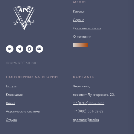
МЕНЮ
Каталог
Сервис
Доставка и оплата
О компании
АРСПРО
© 2026 АРС MUSIC
ПОПУЛЯРНЫЕ КАТЕГОРИИ
КОНТАКТЫ
Гитары
Череповец,
Клавишные
проспект Луначарского, 23.
Винил
+7 (8202) 55-70-55
Акустические системы
+7 (900) 501-32-22
Струны
apcmusic@mail.ru