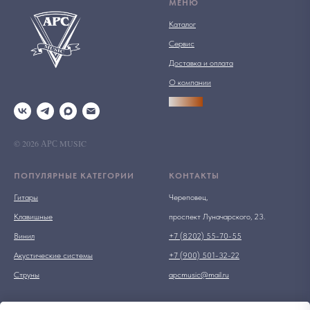
МЕНЮ
Каталог
Сервис
Доставка и оплата
О компании
АРСПРО
© 2026 АРС MUSIC
ПОПУЛЯРНЫЕ КАТЕГОРИИ
КОНТАКТЫ
Гитары
Череповец,
Клавишные
проспект Луначарского, 23.
Винил
+7 (8202) 55-70-55
Акустические системы
+7 (900) 501-32-22
Струны
apcmusic@mail.ru