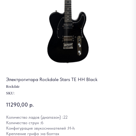
Электрогитара Rockdale Stars TE HH Black
Rockdale
SKU:
11290,00
р.
Количество ладов (диапазон) :22
Количество струн :6
Конфигурация звукоснимателей :H-h
Крепление грифа :на болтах