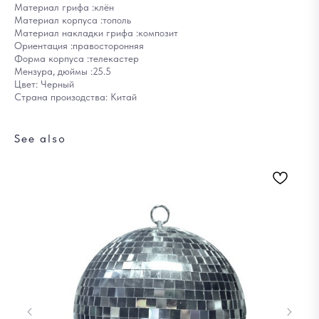
Материал грифа :клён
Материал корпуса :тополь
Материал накладки грифа :композит
Ориентация :правосторонняя
Форма корпуса :телекастер
Мензура, дюймы :25.5
Цвет: Черный
Страна произодства: Китай
See also
До
93
Out