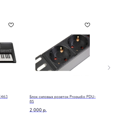
Комб
25 
Out 
E463
Блок силовых розеток Proaudio PDU-
8S
2 000
р.