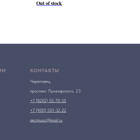
Out of stock
ИИ
КОНТАКТЫ
Череповец,
проспект Луначарского, 23.
+7 (8202) 55-70-55
+7 (900) 501-32-22
apcmusic@mail.ru