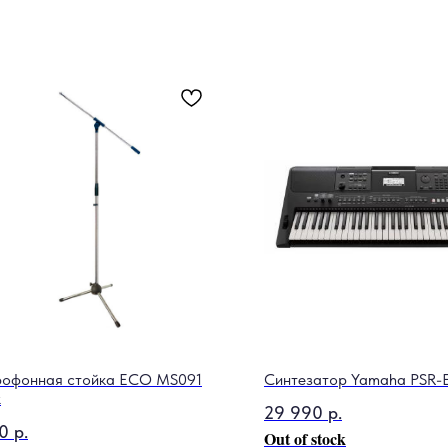
офонная стойка ECO MS091
Синтезатор Yamaha PSR-
k
29 990
р.
0
р.
Out of stock