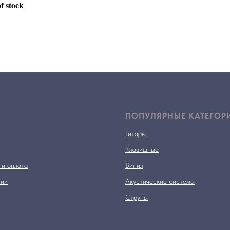
f stock
ПОПУЛЯРНЫЕ КАТЕГОР
Гитары
Клавишные
 и оплата
Винил
нии
Акустические системы
Струны