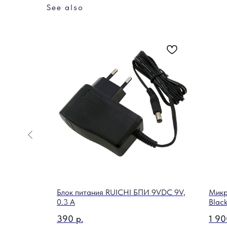
See also
echnik
Блок питания RUICHI БПИ 9VDC 9V,
Микр
0.3 A
Blac
390
р.
1 90